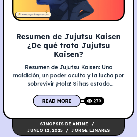
Resumen de Jujutsu Kaisen
¿De qué trata Jujutsu
Kaisen?
Resumen de Jujutsu Kaisen: Una
maldición, un poder oculto y la lucha por
sobrevivir ¡Hola! Si has estado
navegando por el universo del anime
últimamente, es casi seguro que te has
READ MORE
279
topado con el nombre de Jujutsu Kaisen.
Y si no, ¡prepárate!, porque estás a punto
SINOPSIS DE ANIME
de descubrir una de las historias más
JUNIO 12, 2025
JORGE LINARES
emocionantes y