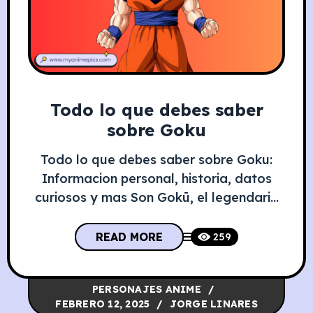
Todo lo que debes saber
sobre Goku
Todo lo que debes saber sobre Goku:
Informacion personal, historia, datos
curiosos y mas Son Gokū, el legendario
saiyajin, es un guerrero valiente, humilde
y apasionado por el combate. Su historia
READ MORE
259
refleja perseverancia, amistad y
superación, convirtiéndolo en un ícono
PERSONAJES ANIME
del anime y la cultura pop. Información
FEBRERO 12, 2025
JORGE LINARES
Personal de Goku Atributo Detalle