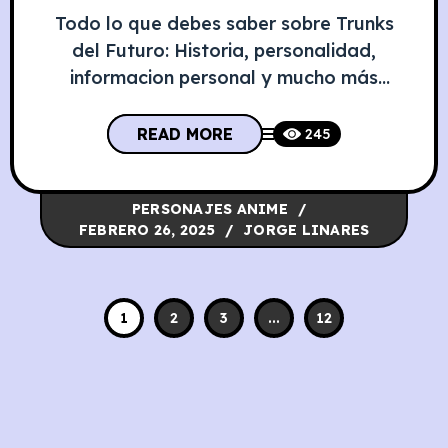
Todo lo que debes saber sobre Trunks
del Futuro: Historia, personalidad,
informacion personal y mucho más
Descubre la fascinante historia de Trunks
del Futuro, el valiente guerrero de
READ MORE
245
“Dragon Ball Z” que viajó en el tiempo
para salvar su mundo de la destrucción.
PERSONAJES ANIME
Información Personal de Trunks del
FEBRERO 26, 2025
JORGE LINARES
Futuro Atributo Detalle Nombre de
nacimiento Trunks
1
2
3
...
12