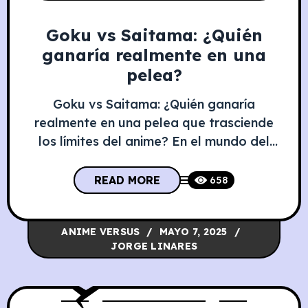
Goku vs Saitama: ¿Quién
ganaría realmente en una
pelea?
Goku vs Saitama: ¿Quién ganaría
realmente en una pelea que trasciende
los límites del anime? En el mundo del
anime, pocas comparaciones han
provocado tantos debates, teorías y
READ MORE
658
memes como esta: ¿Quién ganaría en
una batalla definitiva, Goku de Dragon
ANIME VERSUS
MAYO 7, 2025
Ball o Saitama de One Punch Man?
JORGE LINARES
Ambos personajes han trascendido sus
propias series. Goku