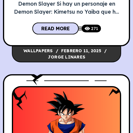
Demon Slayer Si hay un personaje en
Demon Slayer: Kimetsu no Yaiba que ha
dejado una huella imborrable, ese es
Kyojuro Rengoku. Su valentía, su
READ MORE
271
inquebrantable espíritu y su gran
corazón lo convierten en uno de los
WALLPAPERS
FEBRERO 11, 2025
pilares más memorables de la serie. Su
JORGE LINARES
historia está llena