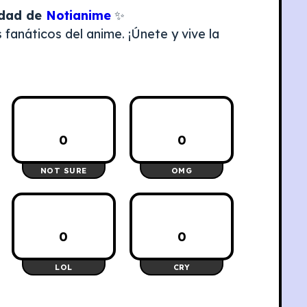
idad de
Notianime
✨
fanáticos del anime. ¡Únete y vive la
0
0
NOT SURE
OMG
0
0
LOL
CRY