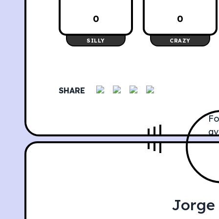
0
0
SILLY
CRAZY
SHARE
Jorge 