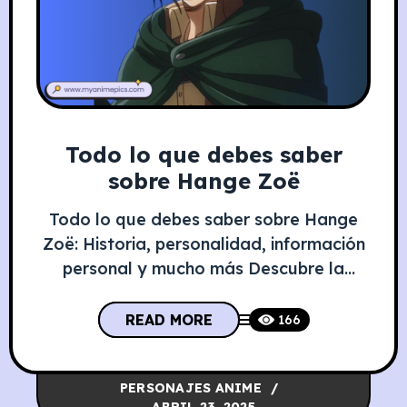
Todo lo que debes saber
sobre Hange Zoë
Todo lo que debes saber sobre Hange
Zoë: Historia, personalidad, información
personal y mucho más Descubre la
historia de Hange Zoë, la comandante
más excéntrica y brillante de Attack on
READ MORE
166
Titan. Su pasión por los titanes y su
sacrificio final la convierten en una figura
PERSONAJES ANIME
inolvidable.​ Información Personal de
ABRIL 23, 2025