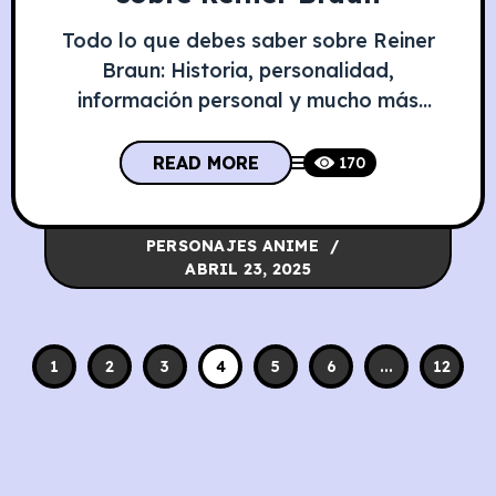
Todo lo que debes saber sobre Reiner
Braun: Historia, personalidad,
información personal y mucho más
Descubre la compleja historia de Reiner
Braun, el Armored Titan, un personaje
READ MORE
170
dividido entre deber y culpa, cuya
evolución redefine el concepto de
PERSONAJES ANIME
antagonista en Attack on Titan.
ABRIL 23, 2025
Información Personal de Reiner Braun
Atributo Detalle Nombre de nacimiento
Reiner Braun
1
2
3
4
5
6
...
12