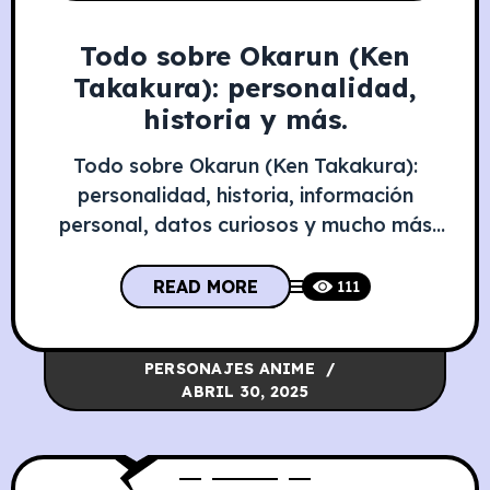
Todo sobre Okarun (Ken
Takakura): personalidad,
historia y más.
Todo sobre Okarun (Ken Takakura):
personalidad, historia, información
personal, datos curiosos y mucho más
Descubre a Okarun, el tímido estudiante
que se convierte en un poderoso
READ MORE
111
guerrero sobrenatural en Dandadan. Una
historia de transformación, amistad y
PERSONAJES ANIME
valentía que redefine el género shōnen.
ABRIL 30, 2025
Información Personal de Okarun Atributo
Detalle Nombre de nacimiento Ken
Takakura Estado actual