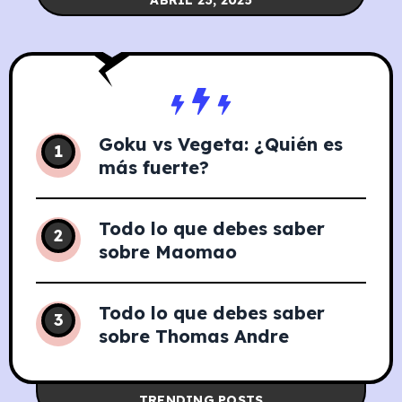
Hange Zoë Atributo Detalle Nombre de
Goku vs Vegeta: ¿Quién es
1
más fuerte?
Todo lo que debes saber
2
sobre Maomao
Todo lo que debes saber
3
sobre Thomas Andre
TRENDING POSTS