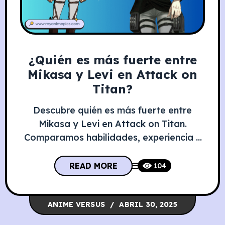
¿Quién es más fuerte entre
Mikasa y Levi en Attack on
Titan?
Descubre quién es más fuerte entre
Mikasa y Levi en Attack on Titan.
Comparamos habilidades, experiencia y
potencial de los Ackerman más letales.
En el universo de Attack on Titan, dos
READ MORE
104
nombres destacan por su destreza en
combate: Mikasa Ackerman y Levi
Ackerman. Ambos pertenecen al
ANIME VERSUS
ABRIL 30, 2025
misterioso clan Ackerman, conocido por