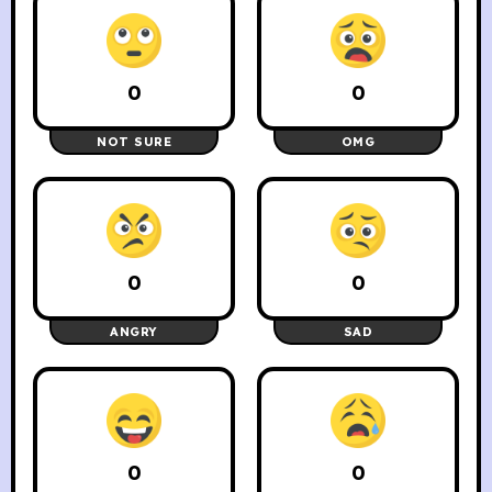
0
0
NOT SURE
OMG
0
0
ANGRY
SAD
0
0