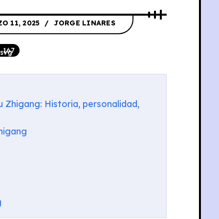
O 11, 2025
JORGE LINARES
167
 Zhigang: Historia, personalidad,
higang
g