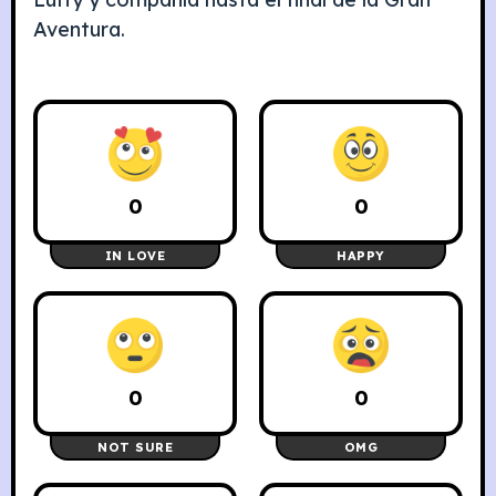
Aventura.
0
0
IN LOVE
HAPPY
0
0
NOT SURE
OMG