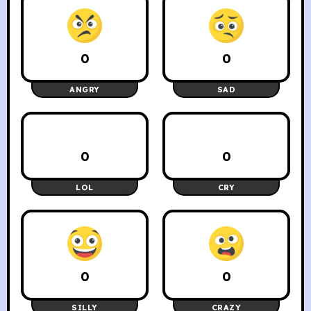
0
0
ANGRY
SAD
0
0
LOL
CRY
0
0
SILLY
CRAZY