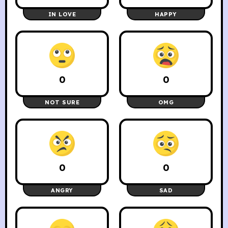
IN LOVE
HAPPY
0
0
NOT SURE
OMG
0
0
ANGRY
SAD